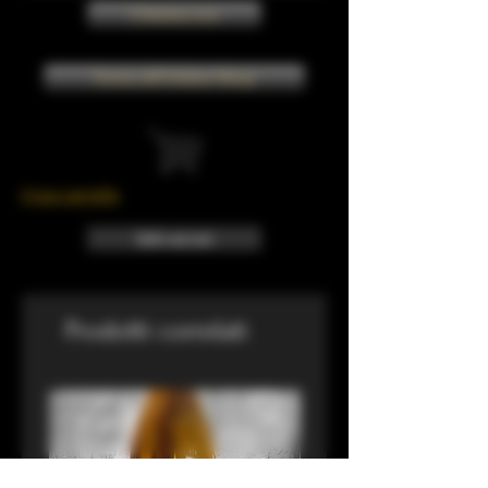
Chiama ora
Torna all'Online Shop
Il tuo carrello
Info sui resi
Prodotti correlati