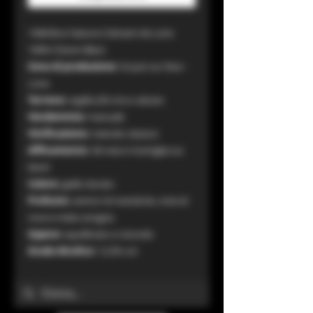
1948 Brut Nature Crémant de Loire
100% Chenin Blanc
Zona di produzione:
St-Just sur Dive -
Loira
Terreno:
argilla (30 cm) e calcare
Vendemmia:
manuale
Vinificazione:
metodo classico
Affinamento:
36 mesi in bottiglia sui
lieviti
Colore:
giallo dorato
Profumo:
sentori di mandorla, note di
noce e mela cotogna
Sapore:
equilibrato e rotondo
Grado Alcolico:
12,5% vol