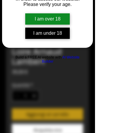
Please verify your age.
I am over 18
I am under 18
1948 Crémant de
Loire Arnaud
Build a FREE AI website with
AI Website
Lambert
Builder
Prezzo
39,00 €
Quantità
*
Aggiungi al carrello
Acquista ora