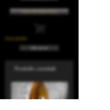
Torna all'Online Shop
Il tuo carrello
Info sui resi
Prodotti correlati