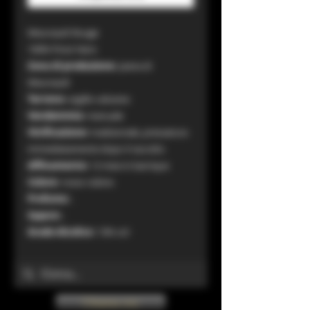
Meursault Rouge
100% Pinot Nero
Zona di produzione:
piana di
Meursault
Terreno:
argillo-calcareo
Vendemmia:
manuale
Vinificazione:
tradizionale, pressatura
immediatamente dopo il raccolto
Affinamento:
12 mesi in barrique
Colore:
rosso rubino
Profumo:
.
Sapore:
.
Grado Alcolico:
13% vol
Chiama ora