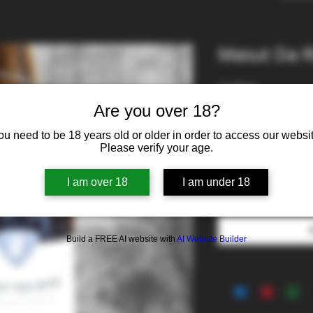
Masut Da Ri
Prezzo
17,00 €
Are you over 18?
Quantità
*
ou need to be 18 years old or older in order to access our websit
Please verify your age.
I am over 18
I am under 18
Aggiungi al carr
Build a FREE AI website with
AI Website Builder