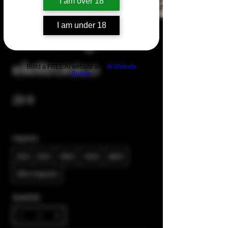
I am over 18
I am under 18
Buono regalo
elettronico
Build a FREE AI website with
AI Website
Builder
29 €
Importo
29 €
50 €
100 €
150 €
200 €
Altro importo
Quantità