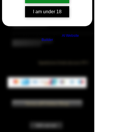
I am under 18
Build a FREE AI website with
AI Website
Builder
Spedizione Gratis da euro 99 !!
Torna all'Online Shop
Info sui resi