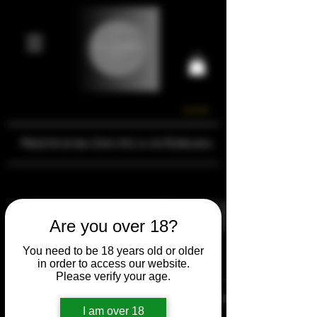
Carrello
Prestigiosa Enoteca di Ferrara
Are you over 18?
You need to be 18 years old or older
Il mio carrello
in order to access our website.
Please verify your age.
I am over 18