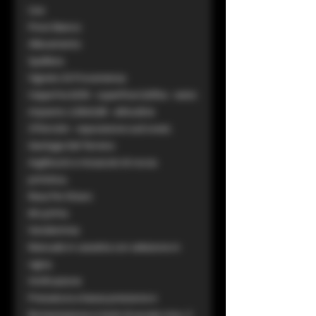
Uve
Pinot Bianco
Allevamento
Spalliera
Vigneto Di Provenienza
Ceppi/Ha 6250 - superficie 0,65ha - sesto
impianto 2,00x0,80 - altitudine
375m/slm - esposizione sud-ovest.
Geologia Del Terreno
Argillosciti e micascisti di roccia
primitiva.
Resa Per Ettaro
60 q.li/Ha
Vendemmia
Manuale in cassetta con selezione in
vigna.
Vinificazione
Pressatura a bassa pressione e
fermentazione in botti di acciaio inox, il