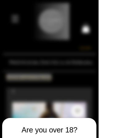
Carrello
Prestigiosa Enoteca di Ferrara
Torna all'Online Shop
Are you over 18?