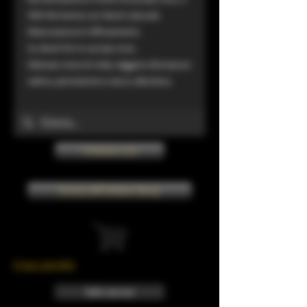
50% fermenta con lieviti naturali.
Maturazione E Affinamento
Su lieviti fini in acciaio inox.
Delicate note di mela, leggere sfumature
saline, persistente e secco alla beva.
Chiama ora
Torna all'Online Shop
Il tuo carrello
Info sui resi