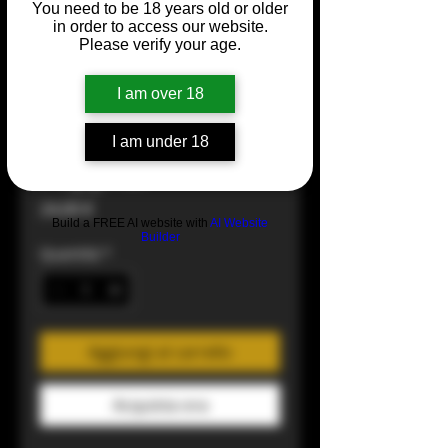
You need to be 18 years old or older
in order to access our website.
Please verify your age.
I am over 18
Weissburgunder
I am under 18
Popphof
Prezzo
24,00 €
Build a FREE AI website with
AI Website
Builder
Quantità
*
Aggiungi al carrello
Acquista ora