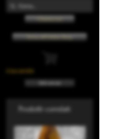
Chiama ora
Torna all'Online Shop
Il tuo carrello
Info sui resi
Prodotti correlati