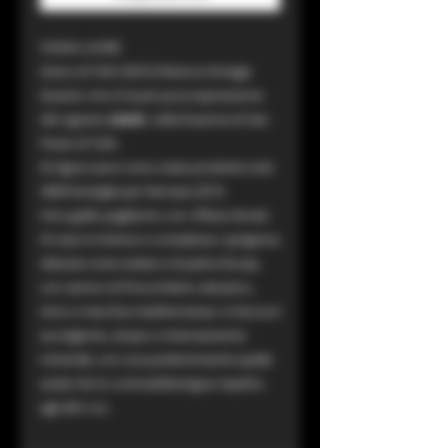
VIGNA LAURE
Greco di Tufo DOCG Riserva Vintage
Questo vino è la più pura espressione
del vigneto
Laure
, nella frazione di San
Paolo di Tufo.
Di
Vigna Laure
sono state prodotte solo
3000 bottiglie per l’annata 2019.
Vino giallo paglierino con riflessi dorati.
Al naso è intenso e complesso: sprigiona
delicate note iodate e di pietra focaia,
con sentori di finocchietto selvatico,
timo e macchia mediterranea. In bocca è
avvolgente, ampio e intensamente
minerale, con una predominante spalla
acida che lo contraddistingue rispetto
agli altri
cru.