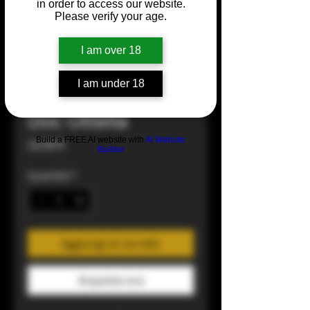
in order to access our website.
Please verify your age.
I am over 18
I am under 18
Le Creete Lugana
Doc Ottella
Build a FREE AI website with
AI Website
Prezzo
22,00 €
Builder
Quantità
*
Aggiungi al carrello
Acquista ora