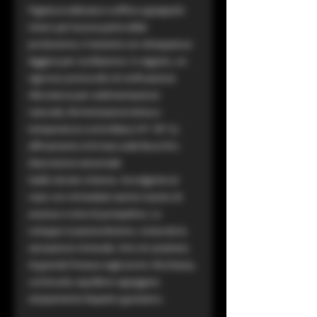
Pigiatura delicata e soffice a grappolo
intero per buona parte della
produzione, il restante con diraspatura
leggera per oscillazione. In seguito, un
rigoroso protocollo di vinificazione:
sfecciatura per sedimentazione
naturale, fermentazione lenta a
temperatura controllata (14°-18° C);
affinamento 6-8 mesi sulle fecce fini.
Descrizione sensoriale
Giallo dorato intenso. Avvolgente al
naso con immediati sentori esotici di
ananas e note di pompelmo. Lo
sviluppo è piacevolissimo, notevole la
sensazione minerale. Vino di carattere,
di grande finezza negli aromi. Ricchezza,
continuità, equilibrio appagano
ampiamente l’aspetto gustativo.