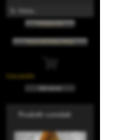
Chiama ora
Torna all'Online Shop
Il tuo carrello
Info sui resi
Prodotti correlati