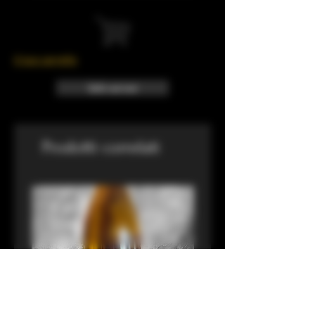
Il tuo carrello
Info sui resi
Prodotti correlati