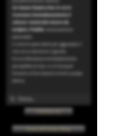
prevalentemente calcareo.
Un Soave Classico Doc in cui si
riconosce immediatamente il
calcare: materiale tenero da
scolpire, friabile
. Estremamente
plasmabile.
E come le opere d’arte più aggraziate, il
vino di un tale
terroir
è gentile.
Di una delicatezza immediatamente
percepibile al naso, in un bouquet
finissimo di fiori bianchi e frutti a polpa
bianca.
Chiama ora
Torna all'Online Shop