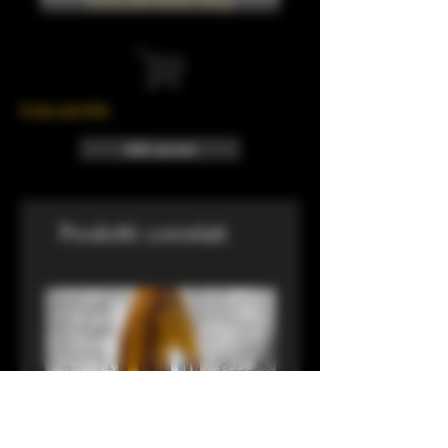
Torna all'Online Shop
Il tuo carrello
Info sui resi
Prodotti correlati