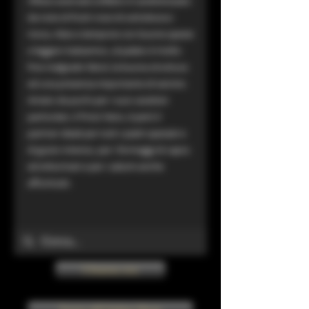
riflessi aranciati.L’olfatto è caratterizzato
da note di frutti rossi di sottobosco:
mora, ribes e lampone con buone spezie
e leggero balsamico, al palato è molto
fine malgrado l’alcol, la buona struttura
ed una presenza importante di tannini.
Amato da pochi per i suoi caratteri
particolari, il Pinot Nero, è però il
partner ideali per tutti i piatti speziati e
di gusto intenso, per i formaggi di capra
ed erborinati e per i salumi anche
affumicati.
Chiama ora