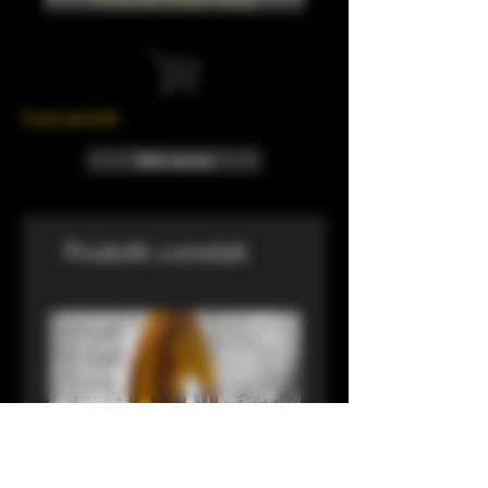
Il tuo carrello
Info sui resi
Prodotti correlati