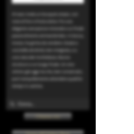
Al naso rivela un bouquet ampio, con
note di fiori e frutta dolce. Poi una
elegante sensazione minerale e un finale
piacevolmente ammandorlato. In bocca,
invece, ha grinta da vendere. Grazie a
una bella alcolicità, ben integrata, e a
una naturale morbidezza. Buona
strutturo e un lungo finale. Un vino
ottimo già oggi ma che, ben conservato,
può tranquillamente attendere qualche
tempo in cantina.
Chiama ora
Torna all'Online Shop