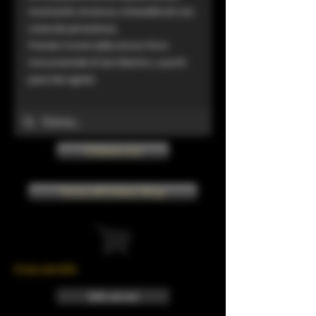
mostrando struttura, mineralità ed una
notevole persistenza.
Prende il nome dalla storica Torre
monumentale di San Martino, a pochi
passi dai vigneti.
Chiama ora
Torna all'Online Shop
Il tuo carrello
Info sui resi