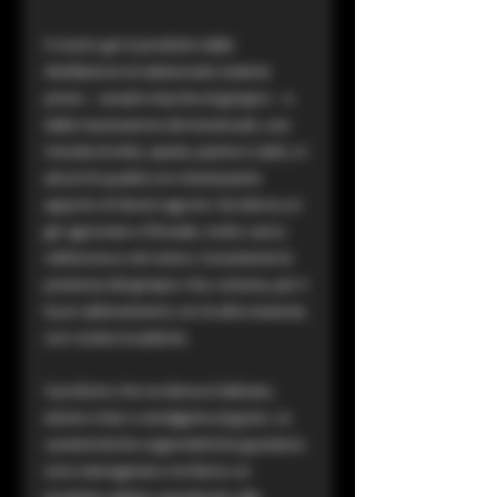
Il nostro gin è prodotto dalla
distillazione di selezionate materie
prime – cereali e bacche di ginepro – e
dalla macerazione dei botanicals, una
miscela di erbe, spezie, piante e radici, in
alcool di qualità con interessante
apporto di diversi agrumi. Ne deriva un
gin agrumato e floreale, molto carico
nell'aroma e nel colore. Consistente la
presenza del ginepro che, tuttavia, per il
buon abbinamento con le altre essenze,
non risulta invadente.
Il profumo che ne deriva è delicato,
etereo e ben si amalgama al gusto. Le
caratteristiche organolettiche-gustative
sono eterogenee e ne fanno un
prodotto adatto soprattutto alla