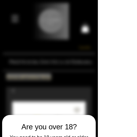
Carrello
Prestigiosa Enoteca di Ferrara
Torna all'Online Shop
Are you over 18?