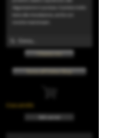
degustazione in purezza. Si presta molto
bene alla miscelazione, anche con
toniche mainstream.
Chiama ora
Torna all'Online Shop
Il tuo carrello
Info sui resi