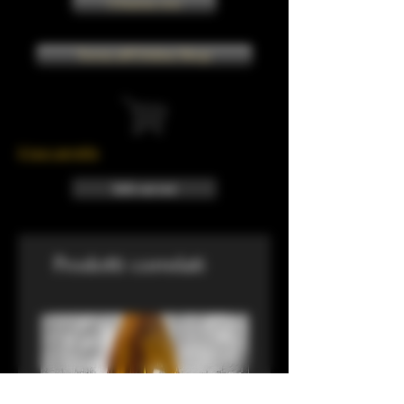
Chiama ora
Torna all'Online Shop
Il tuo carrello
Info sui resi
Prodotti correlati