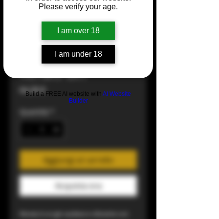
Please verify your age.
I am over 18
I am under 18
Renais Gin
Prezzo
64,30 €
Build a FREE AI website with
AI Website
Builder
Quantità
*
Aggiungi al carrello
Acquista ora
Renais è un gin audace e vibrante con