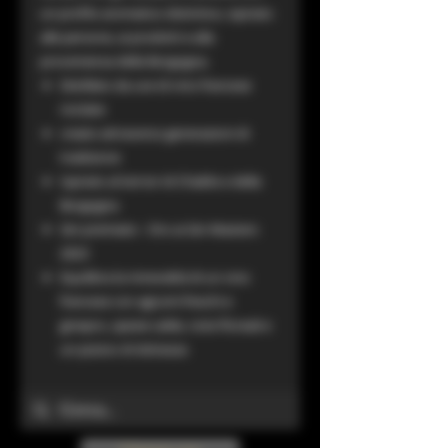
un profilo aromatico distintivo, ispirato
alle persone, ai prodotti e alla
provenienza della Borgogna.
Distillato da uve di vino francese
riciclate
creato attraverso generazioni di
tradizione
Ispirato al terroir di Chablis e della
Borgogna
Gin premiato - Oro ai Gin Masters
2023
Equilibra la mineralità di un vino
francese con agrumi freschi e
ginepro, spezie calde, note floreali e
un pizzico di dolcezza