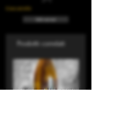
Il tuo carrello
Info sui resi
Prodotti correlati