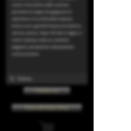
nostro microclima caldo-ventoso
permette al vitigno borgognone di
esprimersi con profondità inattesa:
frutto scuro, grande finezza aromatica e
tannino setoso. Dopo 30 mesi in legno, il
nostro Gamay rivela un carattere
elegante, persistente e decisamente
controcorrente.
Chiama ora
Torna all'Online Shop