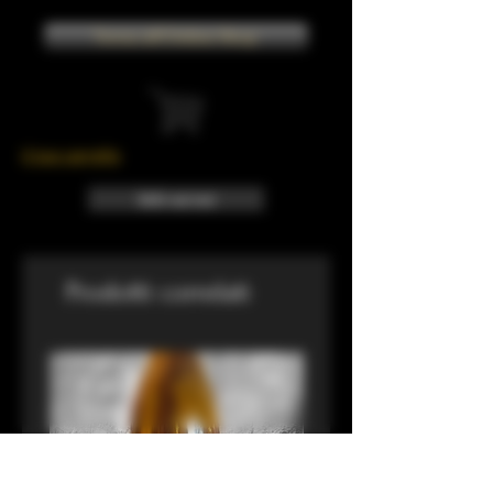
Torna all'Online Shop
Il tuo carrello
Info sui resi
Prodotti correlati