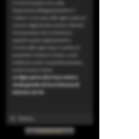
Il nome di questo vino svela
l’importanza dell'appezzamento: il
“Ciabot” è una casa nelle vigne, quasi un
ricovero degli attrezzi; mentre “Mentin”
è il proprietario da cui Domenico
acquistò questo appezzamento.
Il nome della vigna dopo il cambio di
proprietà è rimasto lo stesso, come
tradizione vuole: i proprietari passano,
la terra invece rimane.
La Vigna porta alto il suo nome e
rende grande chi ha la fortuna di
lavorare con lei.
Chiama ora