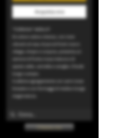
Acquista ora
“TORRIANI” MERLOT
Di colore rubino intenso, con note
vibranti al naso di piccoli frutti rossi e
ciliegia. Ampio e corposo, presenta un
sentore di frutta rossa matura e di
spezie calde, cannella e vaniglia. Chiude
lungo e ampio.
Si abbina egregiamente con carni rosse
brasate e con formaggi di media e lunga
stagionatura.
Chiama ora