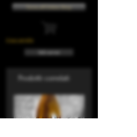
Torna all'Online Shop
Il tuo carrello
Info sui resi
Prodotti correlati