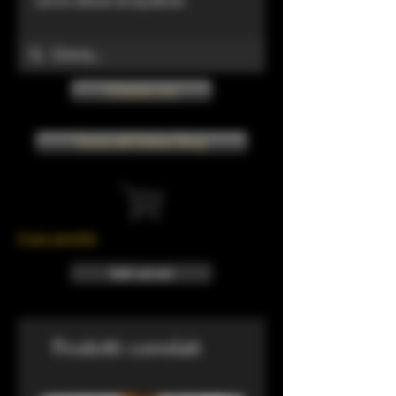
tannini delicati ed equilibrati.
Chiama ora
Torna all'Online Shop
Il tuo carrello
Info sui resi
Prodotti correlati