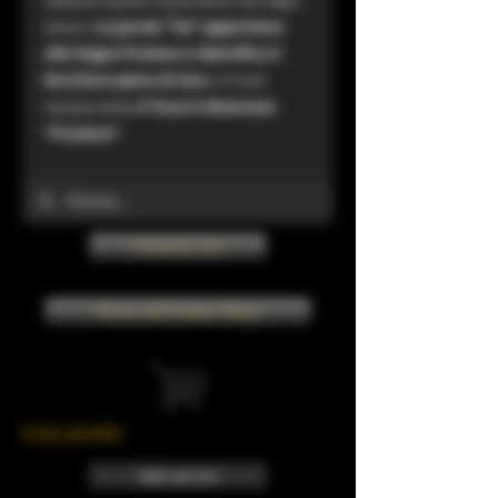
diversi.
La parola “Tai” appartiene
alla lingua friulana e identifica il
bicchiere pieno di vino
. In Friuli-
Venezia Giulia
il Tocai è diventato
“Friulano”
.
Chiama ora
Torna all'Online Shop
Il tuo carrello
Info sui resi