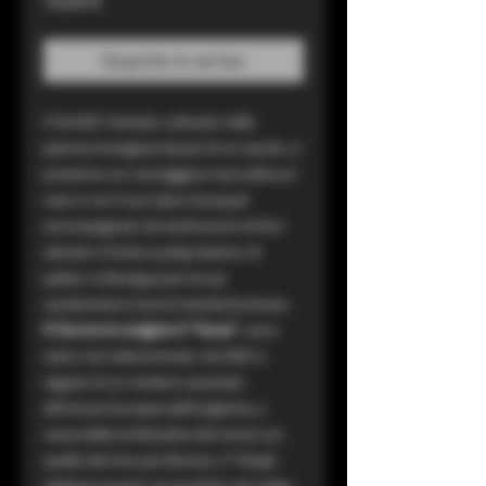
16,00 €
Esaurito in arrivo
Il Tai DOC Venezia, coltivato nella
pianura trevigiana da più di un secolo, si
presenta con una leggera nota salina al
naso e con il suo tipico bouquet
accompagnato da sottili aromi di fiori
selvatici e frutta a polpa bianca. Al
palato si distingue per la sua
caratteristica nota di mandorla amara.
Il Tai era in origine il “Tocai”
, ma è
stato così ridenominato nel 2007 a
seguito di un reclamo avanzato
all’Unione Europea dall’Ungheria, a
causa della similitudine del nome con
quello del vino più famoso, il “Tokaji”,
sebbene questo sia prodotto da vitigni