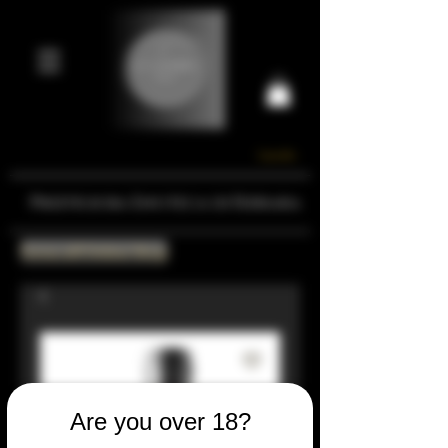
Carrello
Prestigiosa Enoteca di Ferrara
Torna all'Online Shop
Are you over 18?