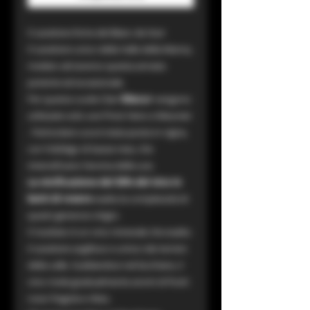
Il carattere forte del Blanc de Noir
Il carattere unico della Valle della Marna,
rivelato attraverso questa annata
potente ed eccezionale.
Per questa cuvée Clair
Obscur
vengono
utilizzate solo uve Pinot Nero e Meunier
. Particolare cura è stata posta in vigna,
con l'obbligo di basse rese, che
intensificano l'aroma delle uve.
La vinificazione
del 50% del vino in
botti di rovere
esalta la complessità di
questi generosi vitigni.
Il risultato è un vino minerale che esalta
il carattere argilloso e umico dei terreni
della valle. Scaldandosi nel bicchiere, il
vino rivela gradualmente aromi di frutti
rossi: fragola e ribes.