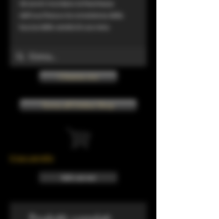
Gli aromi ricordano la freschezza
dell'uva fresca e la consistenza della
buccia delle varietà di uva nera.
Chiama ora
Torna all'Online Shop
Il tuo carrello
Info sui resi
Prodotti correlati