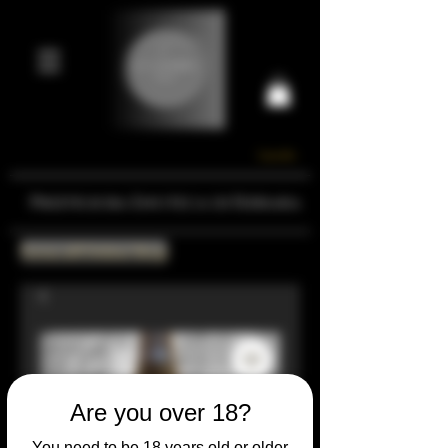
Carrello
Prestigiosa Enoteca di Ferrara
Torna all'Online Shop
Are you over 18?
You need to be 18 years old or older