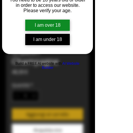
in order to access our website.
Please verify your age.
I am over 18
Clair Obscur
I am under 18
O.Belin
Champagne
Build a FREE AI website with
AI Website
Builder
Prezzo
48,30 €
Quantità
*
Aggiungi al carrello
Acquista ora