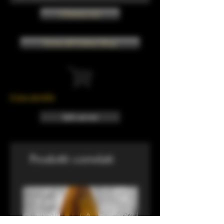
Chiama ora
Torna all'Online Shop
Il tuo carrello
Info sui resi
Prodotti correlati