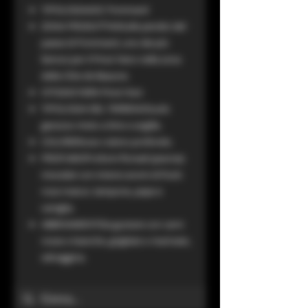
TIPOLOGIAAOC Pommard
ZONA PRODUTTIVASulle pendici del
paese di Pommard, uno dei più
famosi per il Pinot Nero nella zona
della Côte de Beaune.
VITIGNO100% Pinot Noir
TIPOLOGIA DEL TERRENOSuolo
gessoso misto a limo e argilla.
COLORERosso rubino profondo.
PROFUMOProfumi floreali (peonia)
miscelati con intensi aromi di frutti
rossi maturi, lampone, pepe e
vaniglia.
ABBINAMENTIDa gustare con carni
rosse o bianche, grigliate o marinate,
selvaggina.