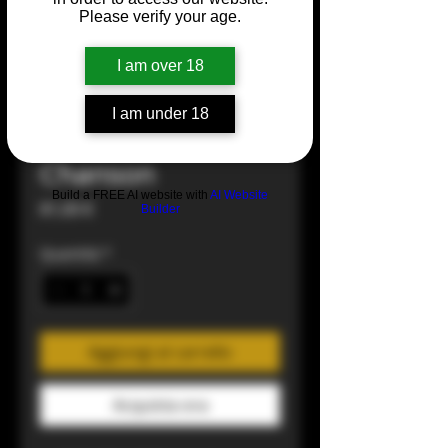
Please verify your age.
I am over 18
I am under 18
Pommard 2023
Chanson
Build a FREE AI website with
AI Website
Prezzo
81,00 €
Builder
Quantità
*
Aggiungi al carrello
Acquista ora