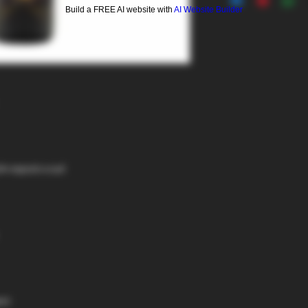
Build a FREE AI website with
AI Website Builder
lm esposti a sud
po)