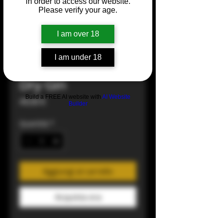
in order to access our website.
Please verify your age.
I am over 18
I am under 18
Visionair London
Dry Gin
Build a FREE AI website with
AI Website
Prezzo
49,00 €
Builder
Quantità
*
Aggiungi al carrello
Acquista ora