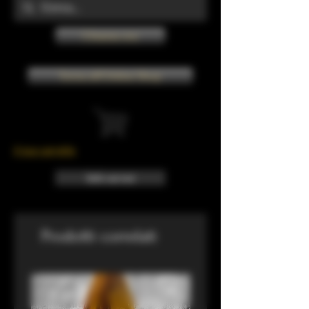
Chiama ora
Torna all'Online Shop
Il tuo carrello
Info sui resi
Prodotti correlati