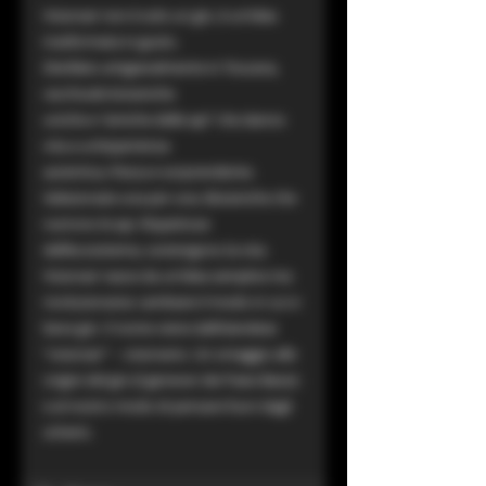
Visionair non è solo un gin, è un’idea
trasformata in gusto.
Distillato artigianalmente in Toscana,
racchiude botaniche
uniche e “amiche delle api” che danno
vita a un’esperienza
autentica, fresca e sorprendente.
Selezionate una per una. Botaniche che
nutrono le api. Rispettose
dell’ecosistema, sostengono la vita.
Visionair nasce da un’idea semplice ma
rivoluzionaria: cambiare il modo in cui si
beve gin. Il nome viene dall’olandese
“visionair” – visionario. Un omaggio alle
origini del gin (il genever dei Paesi Bassi)
e al nostro modo di pensare fuori dagli
schemi.