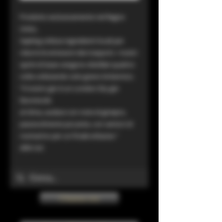
Prodotto esclusivamente nel Regno
Unito,
Sapling utilizza ingredienti locali per
ridurre le emissioni dei trasporti. I nostri
spiriti di base vengono distillati quattro
volte utilizzando solo grano britannico.
“Il nostro gin è un London Dry gin
favorevole
al clima, audace con note di ginepro,
piacevolmente piccante, con sentori di
rosmarino per un finale erbaceo.”
40% Vol
Chiama ora