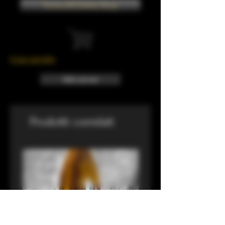
Torna all'Online Shop
Il tuo carrello
Info sui resi
Prodotti correlati