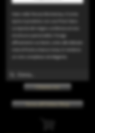
Nato nella Tenuta Montenisa, il Conte
Aymo è prodotto con uve Pinot Nero.
La tipicità del vitigno conferisce al vino
struttura e personalità. Il lungo
affinamento sui lieviti, unito alle delicate
note di frutta a bacca rossa, lo rendono
un vino complesso ed elegante.
Chiama ora
Torna all'Online Shop