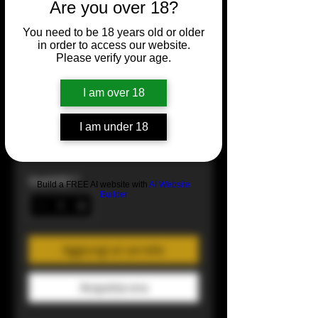
Are you over 18?
You need to be 18 years old or older
in order to access our website.
Please verify your age.
Castelline 2023
I am over 18
Costaripa
I am under 18
Prezzo
17,90 €
Quantità
*
Build a FREE AI website with
AI Website
Builder
Aggiungi al carrello
Acquista ora