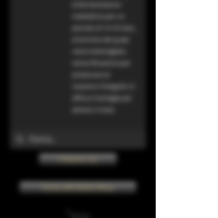
la fermentazione
malolattica per un
periodo di 14-16 mesi,
al termine del quale
viene imbottigliato
senza filtrazione per
preservare al
massimo l’integrità. Si
affina in bottiglia per
almeno 4 mesi.
Chiama ora
Torna all'Online Shop