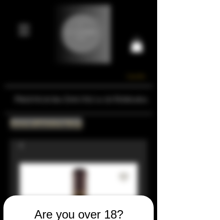
Carrello
Prestigiosa Enoteca di Ferrara
Torna all'Online Shop
Are you over 18?