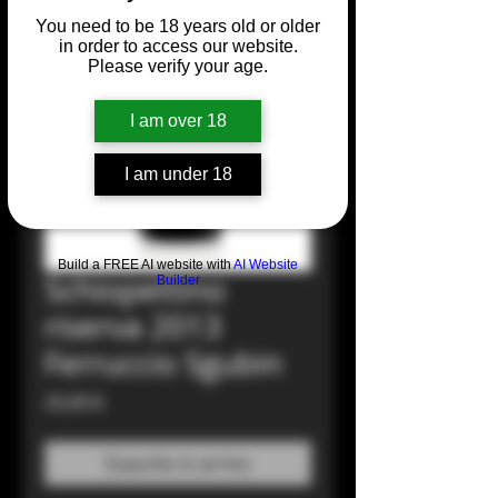
You need to be 18 years old or older
in order to access our website.
Please verify your age.
I am over 18
I am under 18
Build a FREE AI website with
AI Website
Schiopettino
Builder
riserva 2013
Ferruccio Sgubin
Prezzo
25,00 €
Esaurito in arrivo