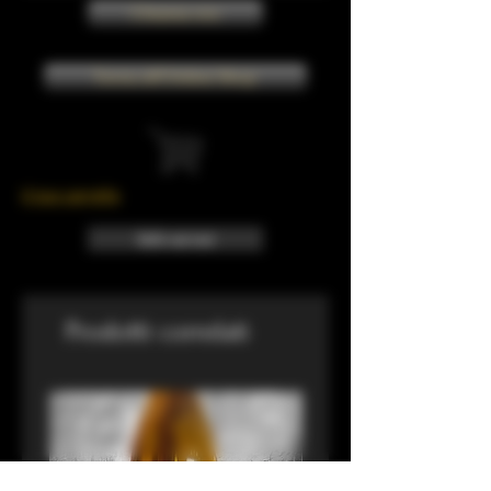
Chiama ora
Torna all'Online Shop
Il tuo carrello
Info sui resi
Prodotti correlati