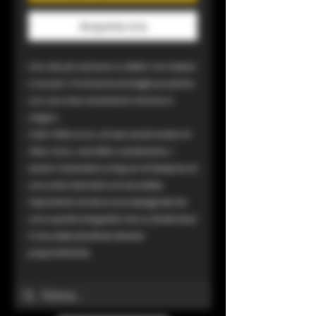
Acquista ora
Uno dei più esclusivi e celebri vini italiani
e toscani. Pochissime bottiglie prodotte
con una resa veramente minima in
vitigno.
Color Viola scuro, al naso aromi esotici di
ribes rosso, cannella e cardamomo. I
sentori rimandano ai liquori di lampone di
una certa intensità e al ciocciolato.
Importante struttura accompagnata da
una superba longevità e da un finale dove
il cioccolato fondente diventa
preponderante.