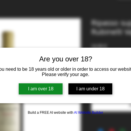
Ripasso su
Rubinelli V
Prezzo
24,90 €
Are you over 18?
Quantità
*
ou need to be 18 years old or older in order to access our websit
Please verify your age.
Aggiungi al carr
I am over 18
I am under 18
Build a FREE AI website with
AI Website Builder