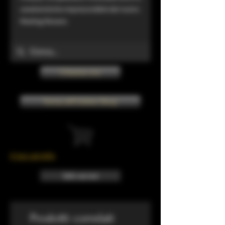
caratteristiche imprescindibili del nostro
Riesling Renano
Chiama ora
Torna all'Online Shop
Il tuo carrello
Info sui resi
Prodotti correlati