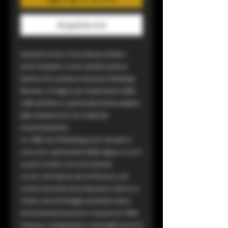
Acquista ora
Quando Enrico Fossi decise di fare i
primi impianti, tra le varietà a bacca
bianca non poteva mancare il Riesling
Renano, il vitigno più importante della
valle del Reno e particolarmente adatto
alla creazione di vini nobili da
invecchiamento.
Le 1000 viti di Riesling sono situate in
una zona particolare della vigna, in cui il
suolo è molto ricco di minerali.
Le viti, che hanno più di 30 anni, e le
nostre tecniche di produzione, fanno in
modo che le bottiglie prodotte siano
estremamente poche e mai più di 1000 .
Finezza, complessità e mineralità sono le