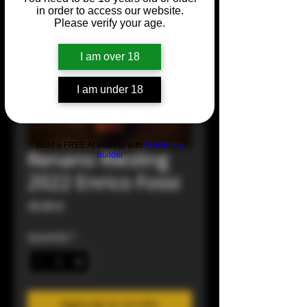
in order to access our website.
Please verify your age.
I am over 18
I am under 18
Build a FREE AI website with
AI Website
Renano Riesling
Builder
2022 Enrico Fossi
Prezzo
39,90 €
Quantità
*
Aggiungi al carrello