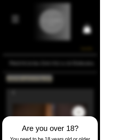
Carrello
Prestigiosa Enoteca di Ferrara
Torna all'Online Shop
Are you over 18?
You need to be 18 years old or older