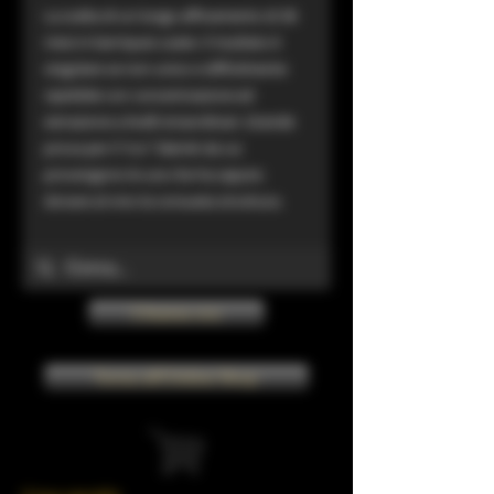
La scelta di un lungo affinamento di 36
mesi in barriques usate. Il risultato è
singolare se non unico e difficilmente
ripetibile con concentrazione ed
estrazione a livelli straordinari. Grande
prova per il “cru” Slatnik da cui
provengono le uve che ha saputo
donare al vino la consueta struttura.
Chiama ora
Torna all'Online Shop