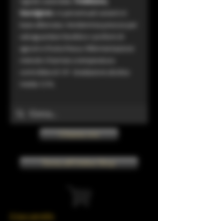
vigneto aziendale,
Trebbiano,
Sauvignon
, in percentuali varianti in
base all’annata. Vendemmia precoce per
salvaguardare l’acidità e i profumi di
agrumi e frutta fresca. Rifermentazione
metodo Charmat a temperatura
controllata di 14°. Gradazione alcolica
media 12 %.
Chiama ora
Torna all'Online Shop
Il tuo carrello