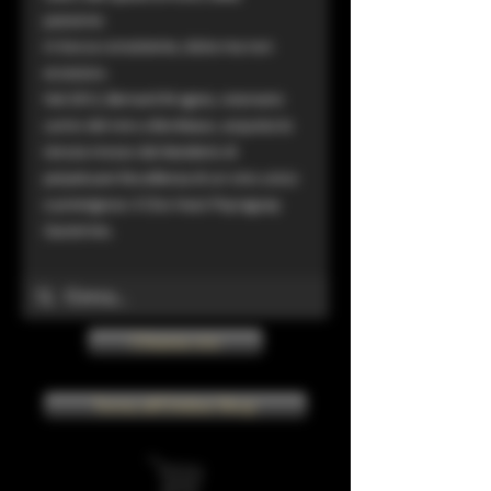
passione.
In bocca consistente, dolce ma non
eccessivo.
Nel 2012, Bernard M agrez, visionario
uomo del vino a Bordeaux, acquista la
tenuta mosso dal desiderio di
perpetuare l’eccellenza di un vino unico
e prestigioso: il Clos Haut-Peyraguey
Sauternes.
Chiama ora
Torna all'Online Shop