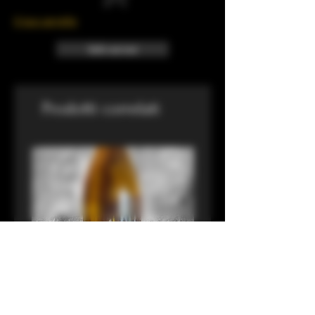
Il tuo carrello
Info sui resi
Prodotti correlati