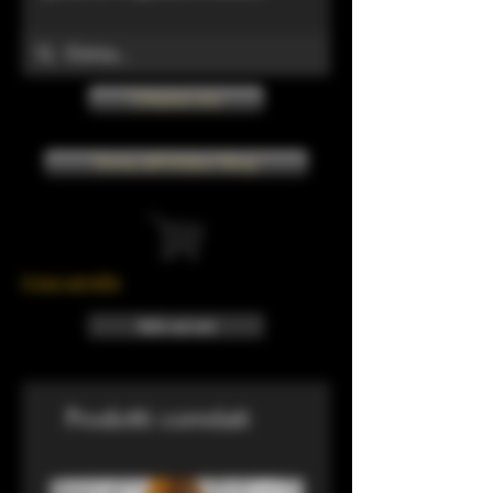
Chiama ora
Torna all'Online Shop
Il tuo carrello
Info sui resi
Prodotti correlati