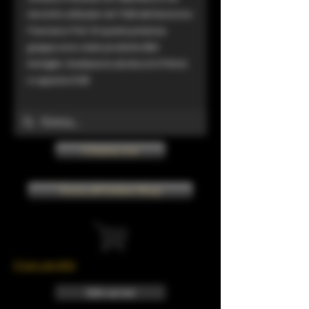
tecniche utilizzate nel 1928 dal bisnonno
Francesco Poli. Di questa preziosa
grappa sono state prodotte 804
bottiglie. Gradazione alcolica di 41%Vol.
e capacita 0.50l
Chiama ora
Torna all'Online Shop
Il tuo carrello
Info sui resi