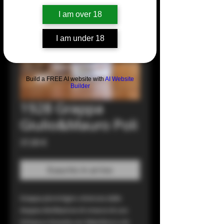
I am over 18
I am under 18
Build a FREE AI website with
AI Website
Builder
1928 Grappa
Giulio&Mauro Poli
Prezzo
37,00 €
Esaurito in arrivo
Grappa plurivitigno ottenuta dalla
doppia distillazione di vinacce di uva
Schiava e Nosiola con l’alambicco e le