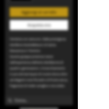
Aggiungi al carrello
Acquista ora
Venduta con astuccio. Dalla prestigiosa
distilleria Giulio&Mauro di Santa
Massenza in Trentino
Questa grappa preziosa nasce
dall'esperienza dell'arte distillatoria di
quattro generazioni. L'invecchiamento
in piccole barriques di rovere dona oltre
ad eleganti note floreali e di frutta secca,
fragranze di miele vaniglia e cioccolato