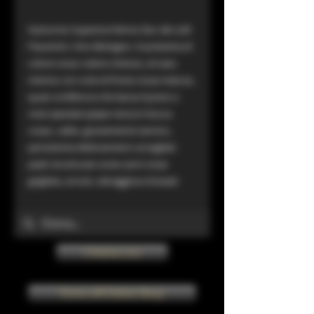
Gutturnio Superiore fermo Doc dei colli
Piacentini. Vino Biologico. Si presenta di
colore rosso rubino intenso, al naso
intenso con note di frutta rossa matura,
quasi confettura che lascia il posto a
note speziate (pepe nero).In bocca
corpo, caldo, giustamente tannico,
persistente.Abbinamenti consigliati:
piatti strutturati come carni rosse
grigliate, arrosti, selvaggina e brasati
Chiama ora
Torna all'Online Shop