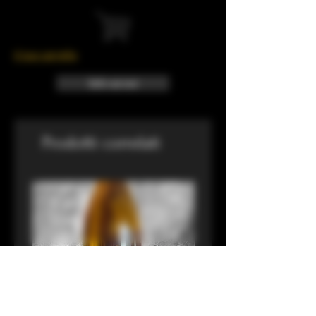
Il tuo carrello
Info sui resi
Prodotti correlati