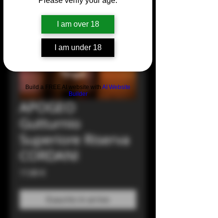
Please verify your age.
I am over 18
I am under 18
Build a FREE AI website with
AI Website
Builder
APOGEO
Gutturnio
Superiore Riserva
CORDANI
Prezzo
17,80 €
Esaurito in arrivo