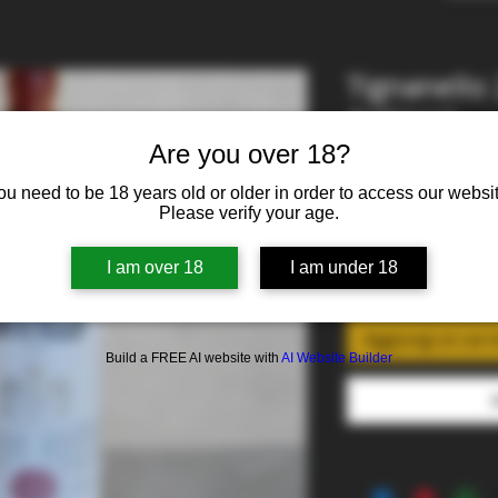
Tignanello
Antinori
Are you over 18?
Prezzo
130,00 €
ou need to be 18 years old or older in order to access our websit
Please verify your age.
Quantità
*
I am over 18
I am under 18
Aggiungi al carr
Build a FREE AI website with
AI Website Builder