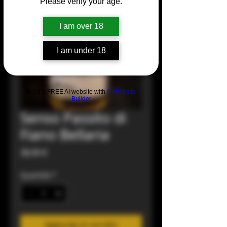
Please verify your age.
I am over 18
I am under 18
Build a FREE AI website with
AI Website
Builder
Senso Passito di
Fiano Bellaria
Prezzo
38,90 €
Quantità
*
Aggiungi al carrello