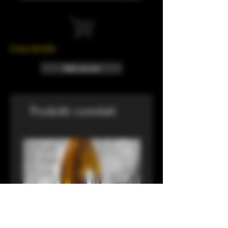
Il tuo carrello
Info sui resi
Prodotti correlati