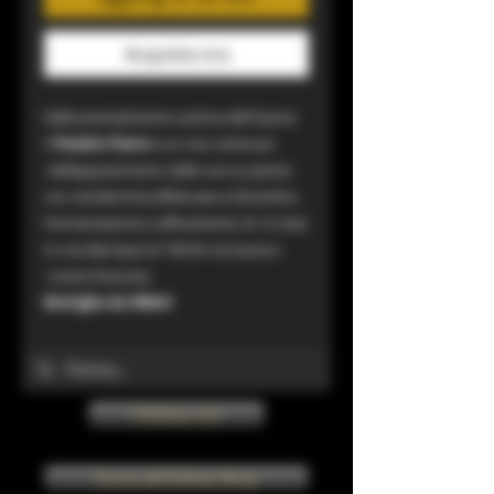
Acquista ora
Dalla premiatissima cantina dell'Irpinia
Il
Passito Fiano
è un vino ottenuto
dall’appassimento delle uve su pianta
con vendemmia effettuata a Dicembre.
Fermentazione e affinamento di 12 mesi
in una Barrique di 100 litri di acacia e
rovere francese.
Bottiglia da 500ml
Chiama ora
Torna all'Online Shop