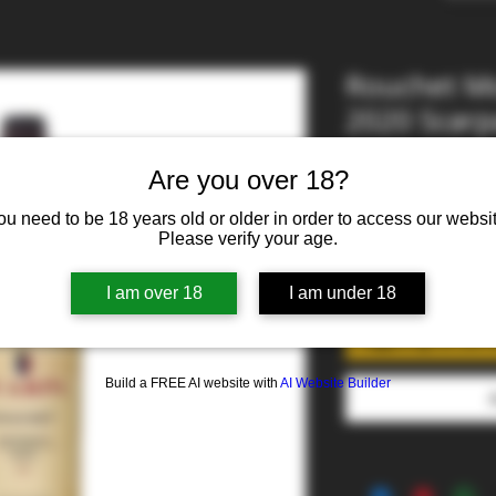
Rouchet Mo
2020 Scarp
Prezzo
25,00 €
Are you over 18?
ou need to be 18 years old or older in order to access our websit
Quantità
*
Please verify your age.
I am over 18
I am under 18
Aggiungi al carr
Build a FREE AI website with
AI Website Builder