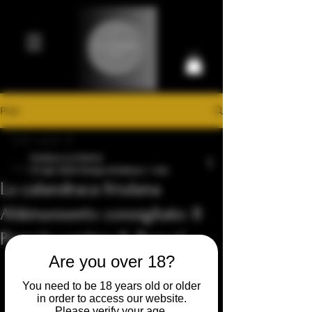
Post
Carrello
Tutti i post
Prestigiosa Enoteca di Ferrara
Enoteca La Vineria
Tutti i post
27 apr 2020
Tempo di lettura: 1 min
La calandraca friulana
Inizia
Abbinamento consigliato: Il
La tua community
Pignolo cantina IL Roncal
Are you over 18?
You need to be 18 years old or older
in order to access our website.
Please verify your age.