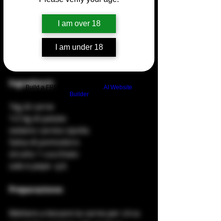
I am over 18
I am under 18
Ingredienti:
Build a FREE AI website with
AI Website
Builder
1kg di carne
1/2 kg di patate
sedano carota cipolla
Salsa di pomodoro
strutto 1 cucchiaio
sale e pepe  q.b
Preparazione:
Mettere a lessare la carne per circa 