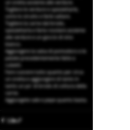
un oretta assieme alle verdure.
Togliere le verdure e spezzettarle, 
unire lo strutto e farle saltare.
Togliere la carne dal brodo, 
spezzettarla e farla rosolare assieme 
alle verdure e un goccio di vino 
bianco.
Aggiungere la salsa di pomodoro e le 
patate precedentemente fatte a 
cubetti.
Fare cuocere tutto quanto per circa 
un oretta e aggiungere di tanto in 
tanto un po' di brodo di cottura della 
carne.
Aggiungete sale e pepe quanto basta.