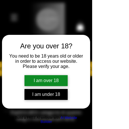
Are you over 18?
Carrello
You need to be 18 years old or older
Prestigiosa Enoteca di Ferrara
in order to access our website.
Please verify your age.
Blog
I am over 18
La tua community
Tutti i post
I am under 18
I post stanno per arrivare
Inizia
La tua community
Esplora altre categorie di questo
blog o ritorna qui più tardi.
Build a FREE AI website with
AI Website
Builder