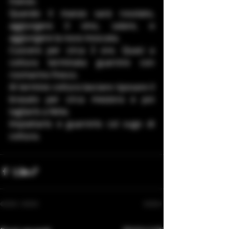
manzo.
Quando il manzo sarà rosolato, 
aggiungere il vino, salare, e 
aggiungere la noce moscata.
Cuocere per circa 3 ore. Quasi a 
cottura terminata guarnire con 
rosmarino fresco.
Al termine cottura lasciare riposare il 
brasato per circa mezzora e poi 
tagliarlo a fette.
Impiattarlo e guarnirlo col sugo di 
cottura.