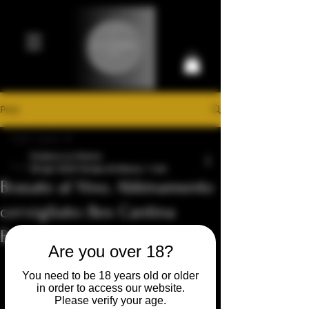
Post
Carrello
Tutti i post
Prestigiosa Enoteca di Ferrara
Enoteca La Vineria
Tutti i post
20 apr 2020
Tempo di lettura: 1 min
Brasato al Vino. Abbinamento
Inizia
consigliato: Ilex Cantina
La tua community
Beatesca
Are you over 18?
You need to be 18 years old or older
in order to access our website.
Please verify your age.