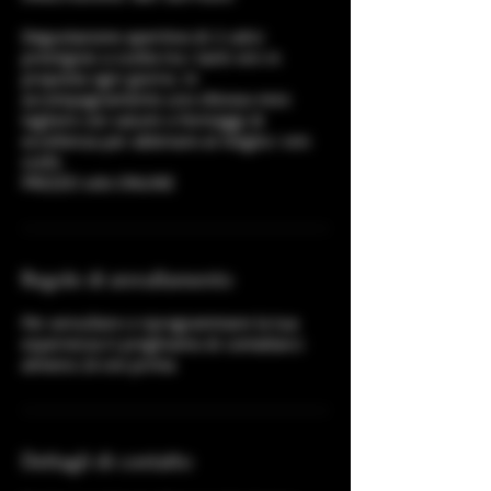
Degustazione aperitivo di 2 calici
prestigiosi a scelta tra i tanti vini in
proposta ogni giorno. In
accompagnamento uno sfizioso mini
tagliere con salumi o formaggi di
eccellenza per abbinare al meglio i vini
scelti.
PREZZO solo ONLINE
Regole di annullamento
Per annullare o riprogrammare la tua
esperienza ti preghiamo di contattarci
almeno 24 ore prima
Dettagli di contatto