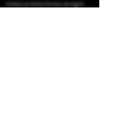
Enoteca La Vineria Ferrara, Via Argine
Ducale, Ferrara, FE, Italia
3315676204
vino.silvia007@gmail.com
ORARI DI APERTURA
CONTATTI
Lunedi
15.30 - 21.00
Mar-mer-gio
10.00 - 12.30
Via Argine Ducale 283
15.30 - 21.00
44122 Ferrara FE
Venerdi e sabato
10.00- 12.30
e.mail
vino.silvia007@gmail.com
15.30 - 22.30
Domenica Chiuso
​Tel
3315676204
DOMENICHE DICEMBRE APERTI