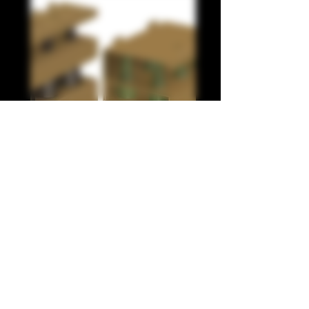
Torna all'Online Shop
ORARI DI APERTURA
CONTATTI
Lunedi
15.30 - 21.00
Mar-mer-gio
10.00 - 12.30
Via Argine Ducale 283
15.30 - 21.00
44122 Ferrara FE
Venerdi e sabato