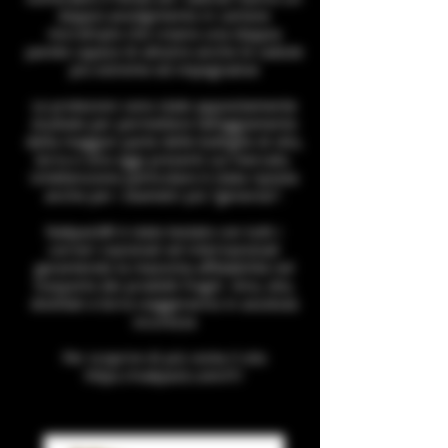
doppio avvolgimento in cartone
microtriplo che creano una doppia
parete capace di attutire anche le cadute
più estreme ed impegnative
Le protezioni sono state appositamente
studiate per permettere l’alloggiamento
della maggior parte delle bottiglie di olio,
birra e vino oggi presenti sul mercato.
Un’attenzione particolare è stata riposta
anche per i diametri più “generosi”.
Nakpack® è stato testato con tutti i
corrieri nazionali ed internazionali
garantendo la massima affidabilità nel
trasporto dei prodotti fragili. Vino, olio,
distillati e birra viaggeranno in assoluta
sicurezza
Per scoprire di più visita il sito
https://nakpack.com/IT/